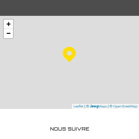
+
−
Leaflet
|
©
Jawg
Maps
|
© OpenStreetMap
NOUS SUIVRE