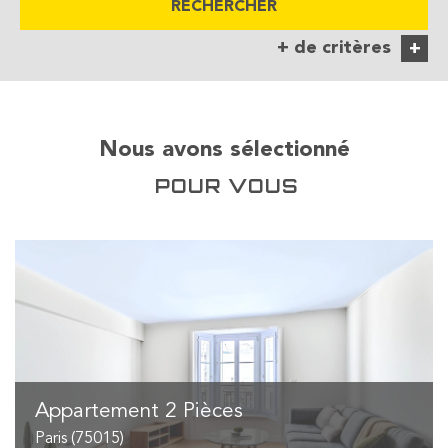
RECHERCHER
+ de critères
+
5KM
10KM
25KM
Nous avons sélectionné
POUR VOUS
Critères supplémentaires
Piscine
Parking
Terrasse
Appartement 2 Pièces
Paris (75015)