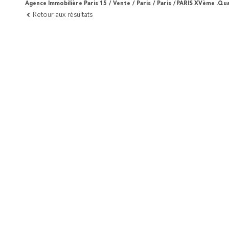
Agence Immobilière Paris 15
Vente
Paris
Paris
PARIS XVème .Qua
Retour aux résultats